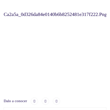
Ca2a5a_0d326da84e0140b6b8252481e317f222.png_s
Dalo a conocer