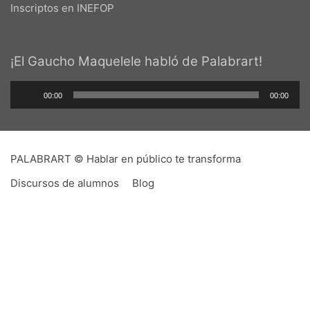
Inscriptos en INEFOP
¡El Gaucho Maquelele habló de Palabrart!
Reproductor
00:00
00:00
de
audio
PALABRART © Hablar en público te transforma
Discursos de alumnos
Blog
PALABRART es un imposible,
hecho realidad