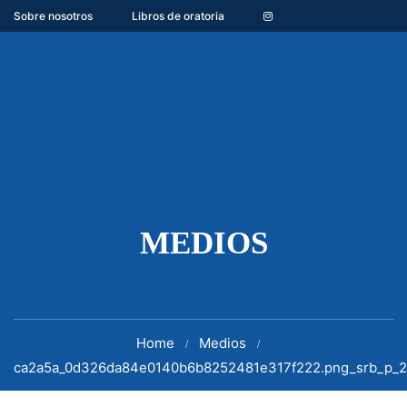
Sobre nosotros
Libros de oratoria
MEDIOS
Home
Medios
ca2a5a_0d326da84e0140b6b8252481e317f222.png_srb_p_24