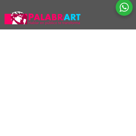
Araúcho 1186 esq. Maldonado, Montevideo.
098 126 390
2707 5296
Inscriptos en INEFOP
¡El Gaucho Maquelele habló de Palabrart!