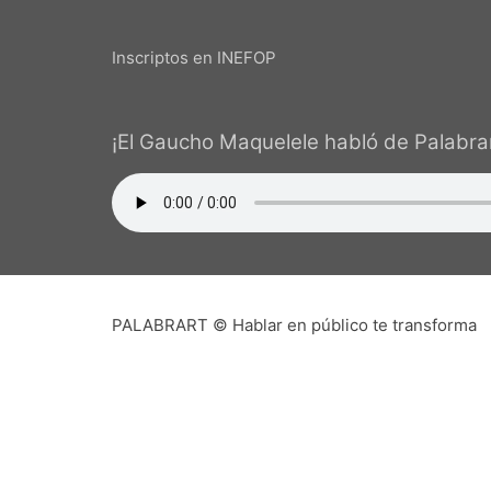
Inscriptos en INEFOP
¡El Gaucho Maquelele habló de Palabrar
PALA
Que pudiera existir en una pequeña c
auspicioso. Sin embargo, con el tiempo
oradores, de práctica y -lo más asombro
dado 
PALABRART © Hablar en público te transforma
Te escribe Ismael Linares. Mi visión de
atenienses de hace 2000 años y que, al m
El siguiente paso es afianzar su presenc