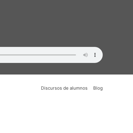
lidad
nza de oratoria no era algo demasiado
ido también en un lugar de encuentro de
verbales nunca antes publicadas. Esto ha
ebate.
Discursos de alumnos
Blog
 las que concurrían los mejores oradores
e oratoria de los próximos 2000 años y de
hace más de veinte años cuando escribí mi