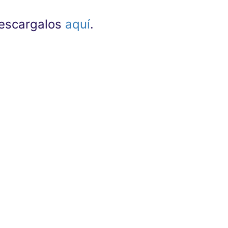
 descargalos
aquí
.