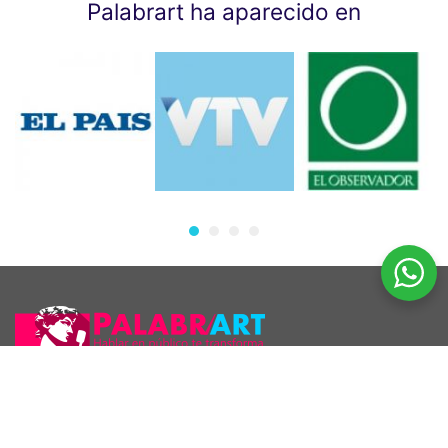
Palabrart ha aparecido en
Araúcho 1186 esq. Maldonado, Montevideo.
098 126 390
2707 5296