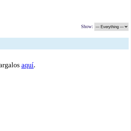
Show:
cargalos
aquí
.