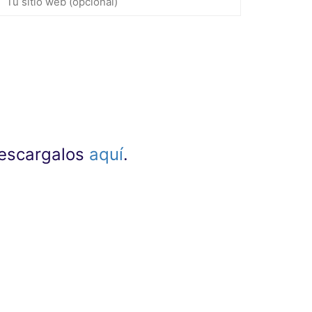
 descargalos
aquí
.