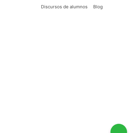
ebate.
Discursos de alumnos
Blog
 las que concurrían los mejores oradores
e oratoria de los próximos 2000 años y de
hace más de veinte años cuando escribí mi
mnos - los verdaderos protagonistas de