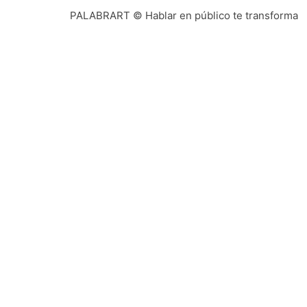
dado 
PALABRART © Hablar en público te transforma
Te escribe Ismael Linares. Mi visión de
atenienses de hace 2000 años y que, al m
El siguiente paso es afianzar su presenc
primer discurso por encargo, todas la