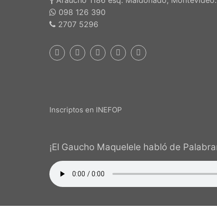
Araúcho 1186 esq. Maldonado, Montevideo.
098 126 390
2707 5296
Inscriptos en INEFOP
¡El Gaucho Maquelele habló de Palabrar
PALA
Que pudiera existir en una pequeña c
auspicioso. Sin embargo, con el tiempo
oradores, de práctica y -lo más asombro